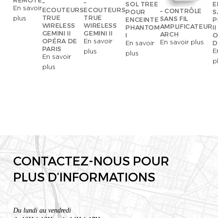
–
–
SOL TREE
E
En savoir
ECOUTEURS
ECOUTEURS
– CONTRÔLE
POUR
S
TRUE
TRUE
SANS FIL
plus
ENCEINTE
P
WIRELESS
WIRELESS
AMPLIFICATEUR
PHANTOM
I
GEMINI II
GEMINI II
ARCH
I
O
OPÉRA DE
En savoir
D
En savoir plus
En savoir
PARIS
E
plus
plus
En savoir
p
plus
CONTACTEZ-NOUS POUR
PLUS D’INFORMATIONS
Du lundi au vendredi