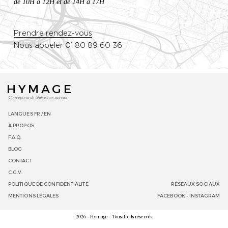
de 10H à 12H et de 14H à 17H
Prendre rendez-vous
Nous appeler 01 80 89 60 36
HYMAGE
Concepteur de téléviseurs miroirs
LANGUES
FR /
EN
À PROPOS
F.A.Q.
BLOG
CONTACT
C.G.V.
POLITIQUE DE CONFIDENTIALITÉ
RÉSEAUX SOCIAUX
MENTIONS LÉGALES
FACEBOOK
-
INSTAGRAM
2026 - Hymage - Tous droits réservés