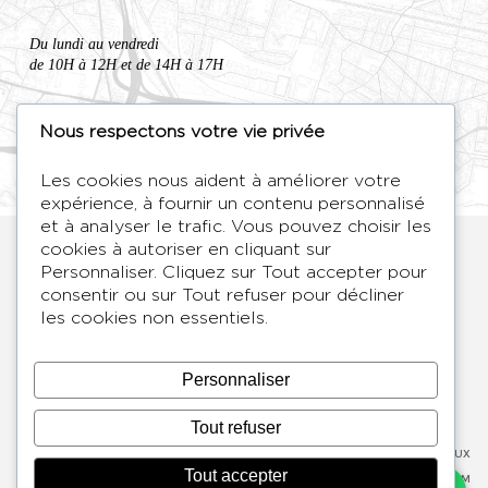
Du lundi au vendredi
de 10H à 12H et de 14H à 17H
Nous respectons votre vie privée
Prendre rendez-vous
Nous appeler 01 80 89 60 36
Les cookies nous aident à améliorer votre
expérience, à fournir un contenu personnalisé
et à analyser le trafic. Vous pouvez choisir les
HYMAGE
cookies à autoriser en cliquant sur
Personnaliser
. Cliquez sur
Tout accepter
pour
Concepteur de téléviseurs miroirs
consentir ou sur
Tout refuser
pour décliner
LANGUES
FR /
EN
les cookies non essentiels.
À PROPOS
F.A.Q.
Personnaliser
BLOG
CONTACT
Tout refuser
C.G.V.
POLITIQUE DE CONFIDENTIALITÉ
RÉSEAUX SOCIAUX
Tout accepter
MENTIONS LÉGALES
FACEBOOK
-
INSTAGRAM