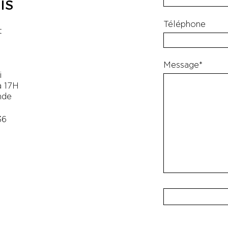
IS
Téléphone
t
Message*
i
à 17H
nde
36