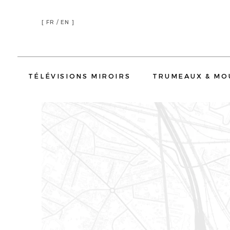
[
FR /
EN ]
TÉLÉVISIONS MIROIRS
TRUMEAUX & MO
TÉLÉVISIONS MIROIR SALON
TÉLÉVISIONS MIROIR CHAMBRE
TÉLÉVISIONS MIROIR 
TRUMEAUX
ENCADREMENTS
RÉSIDENTIEL
HÔTELLERIE
HÔTELS
YATCH
CORPORATE
TRUMEAUX
TÉLÉVISIONS MIROIR SALON
TÉLÉVISI