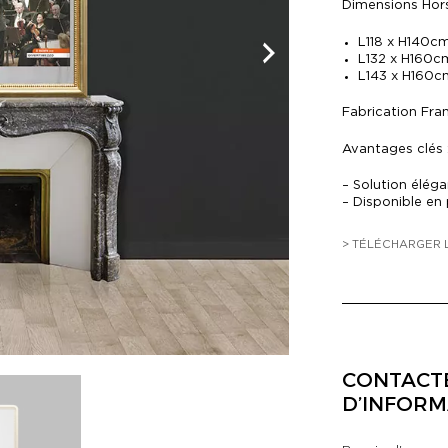
Dimensions Hors
L118 x H140c
L132 x H160c
L143 x H160
Fabrication Fra
Avantages clés 
– Solution élég
– Disponible en 
> TÉLÉCHARGER 
CONTACT
D’INFORM