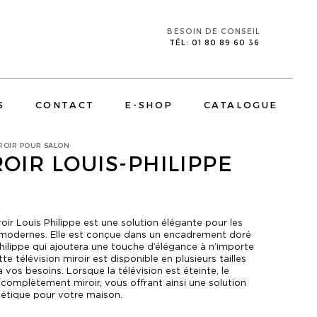
BESOIN DE CONSEIL
TÉL: 01 80 89 60 36
S
CONTACT
E-SHOP
CATALOGUE
IROIR POUR SALON
ROIR LOUIS-PHILIPPE
roir Louis Philippe est une solution élégante pour les
CORPORATE
E
TÉLÉVISIONS MIROIR SALLE DE BAIN
 modernes. Elle est conçue dans un encadrement doré
Philippe qui ajoutera une touche d’élégance à n’importe
tte télévision miroir est disponible en plusieurs tailles
 vos besoins. Lorsque la télévision est éteinte, le
 complètement miroir, vous offrant ainsi une solution
hétique pour votre maison.