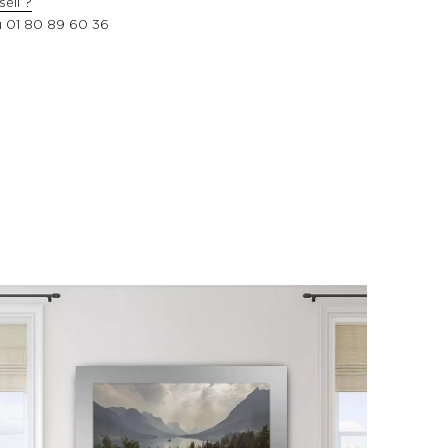
eil ?
u
01 80 89 60 36