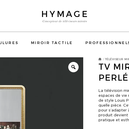
HYMAGE
Concepteur de téléviseurs miroirs
TÉLÉVISIONS MIROIRS
ULURES
MIROIR TACTILE
PROFESSIONNEL
CUISINE
TÉLÉVISIONS MIROIR SALLE DE BAIN
TRUMEAUX & MOULURES
TÉLÉVISEUR M
/
TV MI
MIROIR TACTILE
PERLÉ
PROFESSIONNELS
CONTACT
La télévision mi
ENCADREMENTS
RÉSIDENTIEL
HÔTELS
HÔTELLERIE
YATCH
ONS MIROIR CHAMBRE
TÉLÉVISIONS MIROIR CUISIN
espaces de vie
E-SHOP
de style Louis 
quelle pièce. Ce
CATALOGUE
pour s’adapter à
produit devient
pratique et est