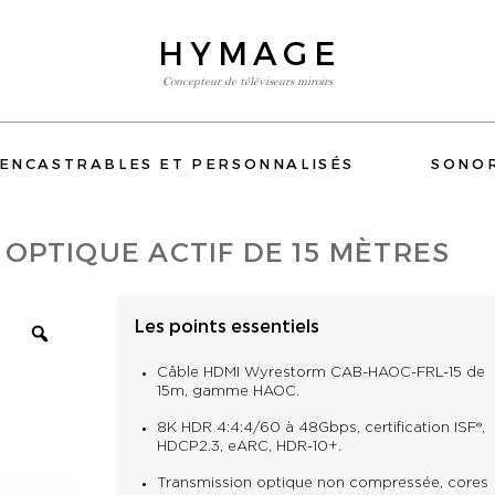
HYMAGE
Concepteur de téléviseurs miroirs
E-BOUTIQUE
 ENCASTRABLES ET PERSONNALISÉS
SONOR
TÉLÉVISEURS MIROIR ENCASTRABLES ET PERSONNALISÉS
 OPTIQUE ACTIF DE 15 MÈTRES
SONORISATION
WIFI
Les points essentiels
ACCESSOIRES
DEVIALET
ELIPSON
BESOIN DE CONSEIL
Câble HDMI Wyrestorm CAB-HAOC-FRL-15 de
TÉL: 01 80 89 60 36
15m, gamme HAOC.
8K HDR 4:4:4/60 à 48Gbps, certification ISF®,
HDCP2.3, eARC, HDR-10+.
Transmission optique non compressée, cores