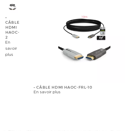
–
CÂBLE
HDMI
HAOC-
2
En
savoir
plus
– CÂBLE HDMI HAOC-FRL-10
En savoir plus