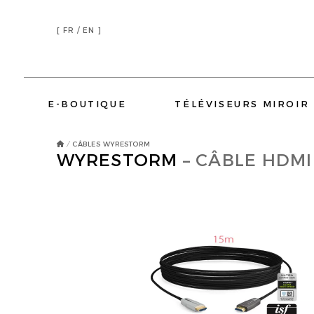
[
FR /
EN ]
E-BOUTIQUE
TÉLÉVISEURS MIROIR
CÂBLES WYRESTORM
/
WYRESTORM
– CÂBLE HDMI
DEVIALET
ELIPSON
AMINA SOUND
SONOS