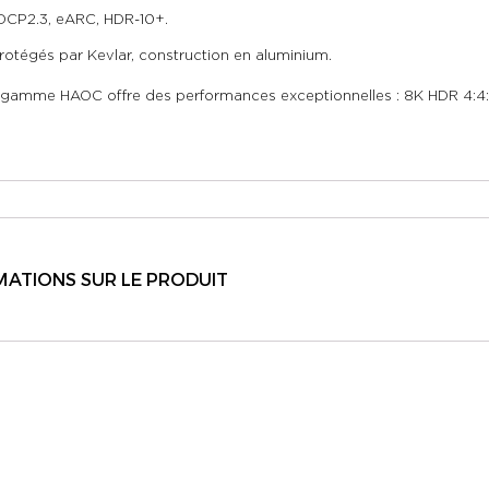
HDCP2.3, eARC, HDR-10+.
otégés par Kevlar, construction en aluminium.
amme HAOC offre des performances exceptionnelles : 8K HDR 4:4:4/
ATIONS SUR LE PRODUIT